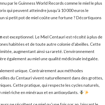
nnu par le Guinness World Records comme le miel le plus
prix qui peuvent atteindre jusqu’à 10 000 euros le
’un si petit pot de miel coûte une fortune ? Décortiquons
on
est exceptionnel. Le Miel Centauri est récolté à plus de
zones habitées et de toute autre colonie d’abeilles. Cette
 limitée, augmentant ainsi sa rareté. L’environnement
fère également au miel une qualité médicinale inégalée.
galement unique. Contrairement aux méthodes
abeilles du Centauri vivent naturellement dans des grottes,
iques. Cette pratique, qui respecte les cycles naturels,
n miel riche en minéraux et en antioxydants.
teurs ne récoltent ce miel qu’une fois par an, laissant le