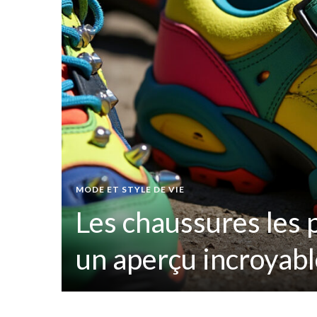
s
es
MODE ET STYLE DE VIE
Les chaussures les
her
un aperçu incroyab