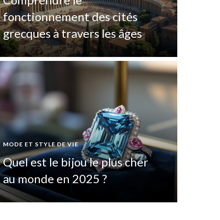
fonctionnement des cités
grecques à travers les âges
MODE ET 
MODE ET STYLE DE VIE
Les
Quel est le bijou le plus cher
un 
au monde en 2025 ?