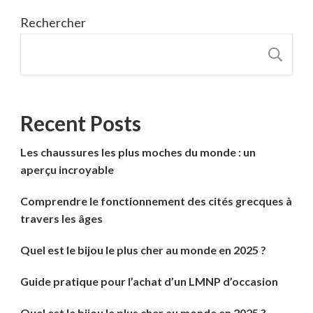
Rechercher
R
Recent Posts
Les chaussures les plus moches du monde : un
aperçu incroyable
Comprendre le fonctionnement des cités grecques à
travers les âges
Quel est le bijou le plus cher au monde en 2025 ?
Guide pratique pour l’achat d’un LMNP d’occasion
Quel est le bijou le plus cher au monde en 2025 ?